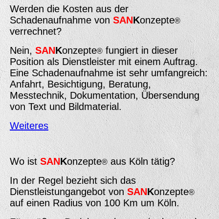
Werden die Kosten aus der
Schadenaufnahme von
SAN
K
onzepte
®
verrechnet?
Nein,
SAN
K
onzepte
fungiert in dieser
®
Position als Dienstleister mit einem Auftrag.
Eine Schadenaufnahme ist sehr umfangreich:
Anfahrt, Besichtigung, Beratung,
Messtechnik, Dokumentation, Übersendung
von Text und Bildmaterial.
Weiteres
Wo ist
SAN
K
onzepte
aus Köln tätig?
®
In der Regel bezieht sich das
Dienstleistungangebot von
SAN
K
onzepte
®
auf einen Radius von 100 Km um Köln.