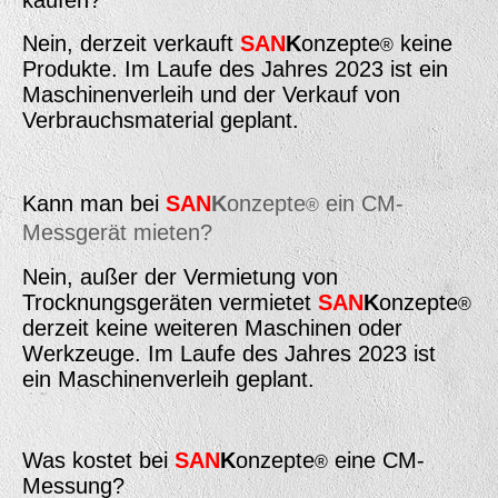
kaufen?
Nein, derzeit verkauft
SAN
K
onzepte
keine
®
Produkte. Im Laufe des Jahres 2023 ist ein
Maschinenverleih und der Verkauf von
Verbrauchsmaterial geplant.
Kann man bei
SAN
K
onzepte
ein CM-
®
Messgerät mieten?
Nein, außer der Vermietung von
Trocknungsgeräten vermietet
SAN
K
onzepte
®
derzeit keine weiteren Maschinen oder
Werkzeuge. Im Laufe des Jahres 2023 ist
ein Maschinenverleih geplant.
Was kostet bei
SAN
K
onzepte
eine CM-
®
Messung?