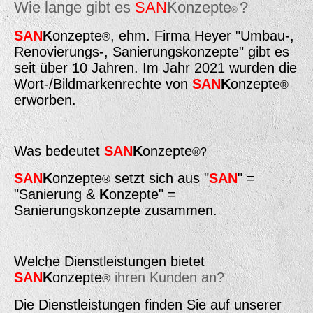
Wie lange gibt es
SAN
Konzepte
?
®
SAN
K
onzepte
, ehm. Firma Heyer "Umbau-,
®
Renovierungs-, Sanierungskonzepte" gibt es
seit über 10 Jahren. Im Jahr 2021 wurden die
Wort-/Bildmarkenrechte von
SAN
K
onzepte
®
erworben.
Was bedeutet
SAN
K
onzepte
®?
SAN
K
onzepte
setzt sich aus "
SAN
" =
®
"Sanierung &
K
onzepte" =
Sanierungskonzepte zusammen.
Welche Dienstleistungen bietet
SAN
K
onzepte
ihren Kunden an?
®
Die Dienstleistungen finden Sie auf unserer