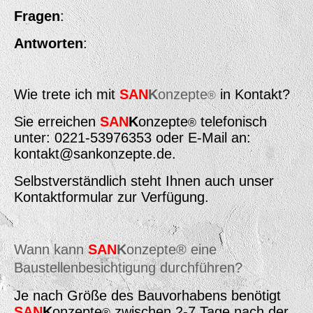
Fragen
:
Antworten
:
Wie trete ich mit
SAN
K
onzepte
in Kontakt?
®
Sie erreichen
SAN
K
onzepte
telefonisch
®
unter: 0221-53976353 oder E-Mail an:
kontakt@sankonzepte.de.
Selbstverständlich steht Ihnen auch unser
Kontaktformular zur Verfügung.
Wann kann
SAN
K
onzepte® eine
Baustellenbesichtigung durchführen?
Je nach Gr
öße des Bauvorhabens benötigt
SAN
K
onzepte
zwischen 2-7 Tage nach der
®