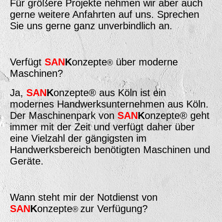
Für größere Projekte nehmen wir aber auch
gerne weitere Anfahrten auf uns. Sprechen
Sie uns gerne ganz unverbindlich an.
Verfügt
SAN
K
onzepte
über moderne
®
Maschinen?
Ja,
SAN
K
onzepte® aus Köln ist ein
modernes Handwerksunternehmen aus Köln.
Der Maschinenpark von
SAN
K
onzepte® geht
immer mit der Zeit und verfügt daher über
eine Vielzahl der gängigsten im
Handwerksbereich benötigten Maschinen und
Geräte.
Wann steht mir der Notdienst von
SAN
K
onzepte
zur Verfügung?
®