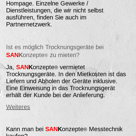
Hompage. Einzelne Gewerke /
Dienstleistungen, die wir nicht selbst
ausführen, finden Sie auch im
Partnernetzwerk.
Ist es möglich Trocknungsgeräte bei
SAN
K
onzepte
zu mieten?
®
Ja,
SAN
K
onzepte
vermietet
®
Trocknungsgeräte. In den Mietkosten ist das
Liefern und Abholen der Geräte inklusive.
Eine Einweisung in das Trocknungsgerät
erhält der Kunde bei der Anlieferung.
Weiteres
Kann man bei
SAN
K
onzepte
Messtechnik
®