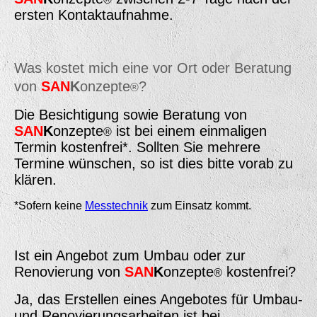
ersten Kontaktaufnahme.
Was kostet mich eine vor Ort oder Beratung
von
SAN
K
onzepte
?
®
Die Besichtigung sowie Beratung von
SAN
K
onzepte
ist bei einem einmaligen
®
Termin kostenfrei*. Sollten Sie mehrere
Termine wünschen, so ist dies bitte vorab zu
klären.
*Sofern keine
Messtechnik
zum Einsatz kommt.
Ist ein Angebot zum Umbau oder zur
Renovierung von
SAN
K
onzepte
kostenfrei?
®
Ja, das Erstellen eines Angebotes für Umbau-
und Renovierungsarbeiten ist bei