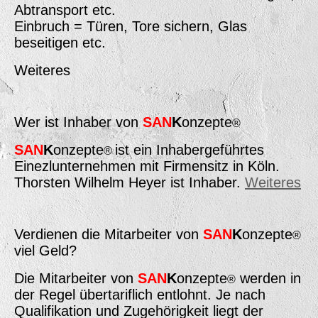
Abtransport etc.
Einbruch = Türen, Tore sichern, Glas
beseitigen etc.
Weiteres
Wer ist Inhaber von
SAN
K
onzepte
®
SAN
K
onzepte
ist ein Inhabergeführtes
®
Einezlunternehmen mit Firmensitz in Köln.
Thorsten Wilhelm Heyer ist Inhaber.
Weiteres
Verdienen die Mitarbeiter von
SAN
K
onzepte
®
viel Geld?
Die Mitarbeiter von
SAN
K
onzepte
werden in
®
der Regel übertariflich entlohnt. Je nach
Qualifikation und Zugehörigkeit liegt der