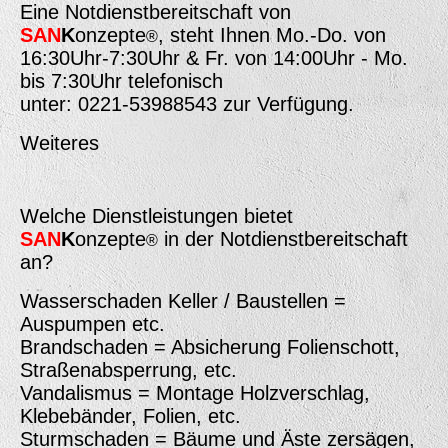
Eine Notdienstbereitschaft von
SAN
K
onzepte
, steht Ihnen Mo.-Do. von
®
16:30Uhr-7:30Uhr & Fr. von 14:00Uhr - Mo.
bis 7:30Uhr telefonisch
unter: 0221-53988543 zur Verfügung.
Weiteres
Welche Dienstleistungen bietet
SAN
K
onzepte
in der Notdienstbereitschaft
®
an?
Wasserschaden Keller / Baustellen =
Auspumpen etc.
Brandschaden = Absicherung Folienschott,
Straßenabsperrung, etc.
Vandalismus = Montage Holzverschlag,
Klebebänder, Folien, etc.
Sturmschaden = Bäume und Äste zersägen,