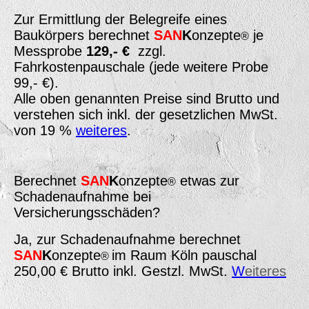
Zur Ermittlung der Belegreife eines
Baukörpers berechnet
SAN
K
onzepte
je
®
Messprobe
129,- €
zzgl.
Fahrkostenpauschale (jede weitere Probe
99,- €).
Alle oben genannten Preise sind Brutto und
verstehen sich inkl. der gesetzlichen MwSt.
von 19 %
weiteres
.
Berechnet
SAN
K
onzepte
etwas zur
®
Schadenaufnahme bei
Versicherungsschäden?
Ja, zur Schadenaufnahme berechnet
SAN
K
onzepte
im Raum Köln pauschal
®
250,00 € Brutto inkl. Gestzl. MwSt.
W
eiteres