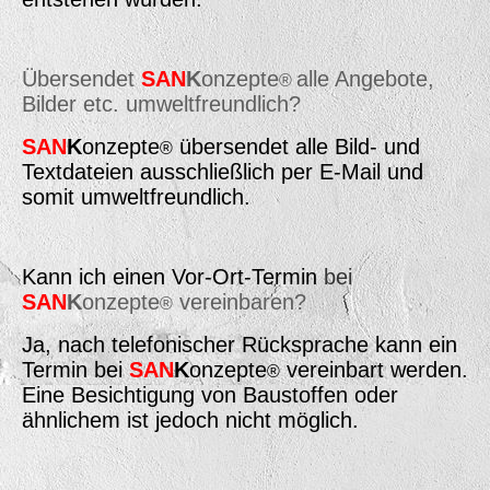
Übersendet
SAN
K
onzepte
alle Angebote,
®
Bilder etc. umweltfreundlich?
SAN
K
onzepte
übersendet alle Bild- und
®
Textdateien ausschließlich per E-Mail und
somit umweltfreundlich.
Kann ich einen Vor-Ort-Termin
bei
SAN
K
onzepte
vereinbaren?
®
Ja, nach telefonischer Rücksprache kann ein
Termin bei
SAN
K
onzepte
vereinbart werden.
®
Eine Besichtigung von Baustoffen oder
ähnlichem ist jedoch nicht möglich.