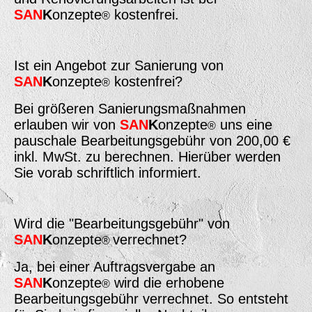
SAN
K
onzepte
kostenfrei.
®
Ist ein Angebot zur Sanierung von
SAN
K
onzepte
kostenfrei?
®
Bei größeren Sanierungsmaßnahmen
erlauben wir von
SAN
K
onzepte
uns eine
®
pauschale Bearbeitungsgebühr von 200,00 €
inkl. MwSt. zu berechnen. Hierüber werden
Sie vorab schriftlich informiert.
Wird die "Bearbeitungsgebühr" von
SAN
K
onzepte
verrechnet?
®
Ja, bei einer Auftragsvergabe an
SAN
K
onzepte
wird die erhobene
®
Bearbeitungsgebühr verrechnet. So entsteht