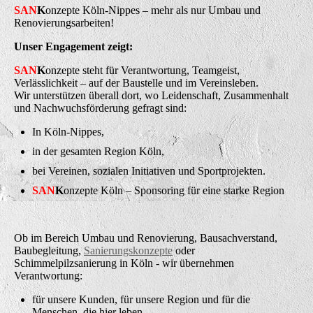
SAN
K
onzepte Köln-Nippes – mehr als nur Umbau und
Renovierungsarbeiten!
Unser Engagement zeigt:
SAN
K
onzepte steht für Verantwortung, Teamgeist,
Verlässlichkeit – auf der Baustelle und im Vereinsleben.
Wir unterstützen überall dort, wo Leidenschaft, Zusammenhalt
und Nachwuchsförderung gefragt sind:
In Köln-Nippes,
in der gesamten Region Köln,
bei Vereinen, sozialen Initiativen und Sportprojekten.
SAN
K
onzepte Köln – Sponsoring für eine starke Region
Ob im Bereich Umbau und Renovierung, Bausachverstand,
Baubegleitung,
Sanierungskonzepte
oder
Schimmelpilzsanierung in Köln - wir übernehmen
Verantwortung:
für unsere Kunden, für unsere Region und für die
Menschen, die hier leben.