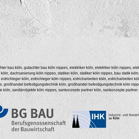
r bau köln, gutachter bau köln nippes, elektriker köln, elektriker köln nippes, elekt
, dachsanierung köln nippes, statiker köln, statiker köln nippes, bau statik köln, b
 estrichleger köln, estrichleger köln nippes, estricharbeiten köln, estricharbeiten 
ppes, großhandel befestigungstechnik köln, großhandel befestigungstechnik köln n
kte köln, sanitärobjekte köln nippes, sankonzepte partner köln, sankonzepte partner