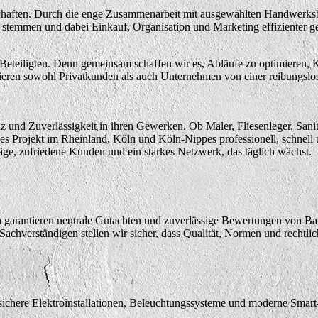
chaften. Durch die enge Zusammenarbeit mit ausgewählten Handwerksb
g stemmen und dabei Einkauf, Organisation und Marketing effizienter ge
Beteiligten. Denn gemeinsam schaffen wir es, Abläufe zu optimieren,
tieren sowohl Privatkunden als auch Unternehmen von einer reibungsl
z und Zuverlässigkeit in ihren Gewerken. Ob Maler, Fliesenleger, Sanit
s Projekt im Rheinland, Köln und Köln-Nippes professionell, schnell 
träge, zufriedene Kunden und ein starkes Netzwerk, das täglich wächst.
 garantieren neutrale Gutachten und zuverlässige Bewertungen von B
chverständigen stellen wir sicher, dass Qualität, Normen und rechtlich
ür sichere Elektroinstallationen, Beleuchtungssysteme und moderne S