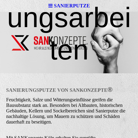
ungsarbei
SANIERPUTZE
ten
®
SANIERUNGSPUTZE VON
SAN
K
ONZEPTE
Feuchtigkeit, Salze und Witterungseinflüsse greifen die
Bausubstanz stark an. Besonders bei Altbauten, historischen
Gebäuden, Kellern und Sockelbereichen sind Sanierputze die
nachhaltige Lösung, um Mauern zu schützen und Schäden
dauerhaft zu beseitigen.
Mit SANKonzepte Köln erhalten Sie geprüfte