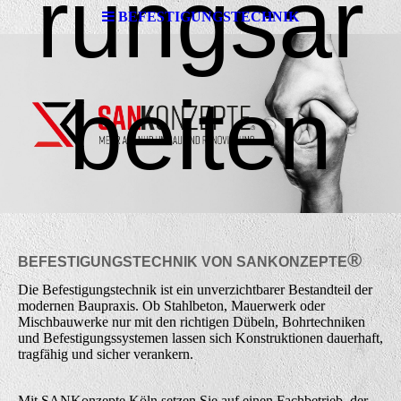
rungsar
BEFESTIGUNGSTECHNIK
beiten
®
BEFESTIGUNGSTECHNIK VON
SAN
K
ONZEPTE
Die Befestigungstechnik ist ein unverzichtbarer Bestandteil der
modernen Baupraxis. Ob Stahlbeton, Mauerwerk oder
Mischbauwerke nur mit den richtigen Dübeln, Bohrtechniken
und Befestigungssystemen lassen sich Konstruktionen dauerhaft,
tragfähig und sicher verankern.
Mit SANKonzepte Köln setzen Sie auf einen Fachbetrieb, der