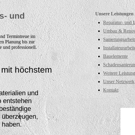
s- und
Unsere Leistungen
Reparatur- und I
Umbau & Renovi
und Termintreue im
Sanierungsarbei
len Planung bis zur
se und professionell.
Installateurarbei
Bauelemente
Schadensanieru
 mit höchstem
Weitere Leistun
Unser Netzwerk
Kontakt
aterialien und
o entstehen
tbeständige
h überzeugen,
 haben.