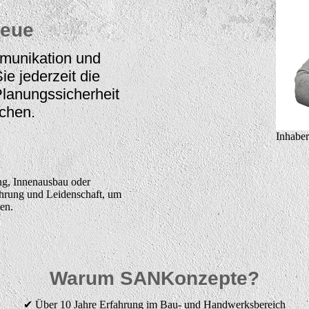
reue
mmunikation und
ie jederzeit die
 Planungssicherheit
echen.
Inhaber
ng, Innenausbau oder
hrung und Leidenschaft, um
zen.
Warum SANKonzepte?
✔ Über 10 Jahre Erfahrung im Bau- und Handwerksbereich