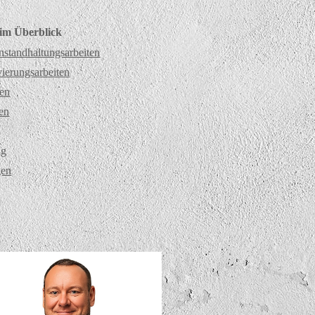
 im Überblick
nstandhaltungsarbeiten
erungsarbeiten
ten
ten
ng
gen