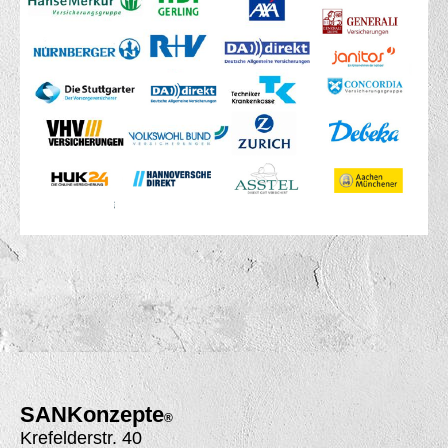
SANK
onzepte
®
Krefelderstr. 40