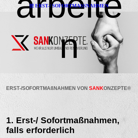
arbeite
ERST-/ SOFORTMASSNAHMEN
n
ERST-/SOFORTMAßNAHMEN VON
SANK
ONZEPTE
®
1. Erst-/ Sofortmaßnahmen,
falls erforderlich